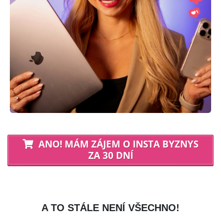
ANO! MÁM ZÁJEM O INSTA BYZNYS
ZA 30 DNÍ
A TO STÁLE NENÍ VŠECHNO!