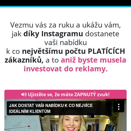
Vezmu vás za ruku a ukážu vám,
jak
díky Instagramu
dostanete
vaši nabídku
k co
největšímu počtu PLATÍCÍCH
zákazníků,
a to
aniž byste musela
investovat do reklamy.
Ujistěte se, že máte ZAPNUTÝ zvuk!