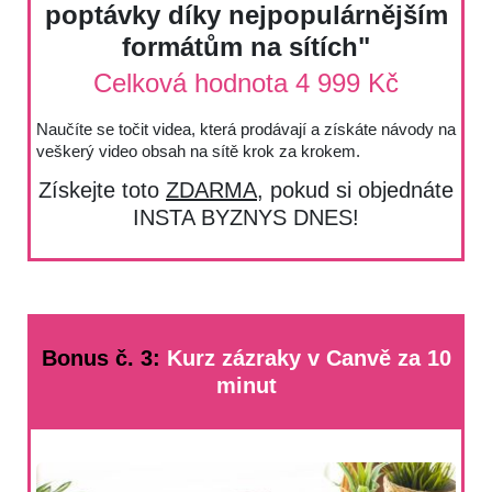
poptávky díky nejpopulárnějším
formátům na sítích"
Celková hodnota 4 999 Kč
Naučíte se točit videa, která prodávají a získáte návody na
veškerý video obsah na sítě krok za krokem.
Získejte toto
ZDARMA
, pokud si objednáte
INSTA BYZNYS DNES!
Bonus č. 3:
Kurz zázraky v Canvě za 10
minut