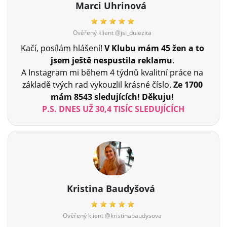
Marci Uhrinová
Ověřený klient @jsi_dulezita
Kačí, posílám hlášení!
V Klubu mám 45 žen a to
jsem ještě nespustila reklamu
.
A Instagram mi během 4 týdnů kvalitní práce na
základě tvých rad vykouzlil krásné číslo.
Ze 1700
mám 8543 sledujících! Děkuju!
P.S. DNES UŽ 30,4 TISÍC SLEDUJÍCÍCH
Kristina Baudyšová
Ověřený klient @kristinabaudysova