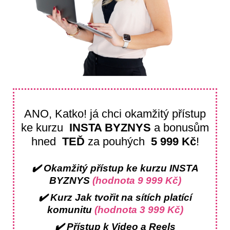
ANO, Katko! já chci okamžitý přístup
ke kurzu
INSTA BYZNYS
a bonusům
hned
TEĎ
za pouhých
5 999 Kč
!
✔️ Okamžitý přístup ke kurzu INSTA
BYZNYS
(hodnota 9 999 Kč)
✔️ Kurz Jak tvořit na sítích platící
komunitu
(hodnota 3 999 Kč)
✔️ Přístup k Video a Reels