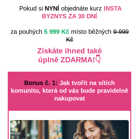
Pokud si
NYNÍ
objednáte kurz
INSTA
BYZNYS
ZA 30 DNÍ
za pouhých
5 999 Kč
místo běžných
9 999
Kč
Získáte ihned také
úplně ZDARMA!👇
Bonus č. 1:
Jak tvořit na sítích
komunitu, která od vás bude pravidelně
nakupovat