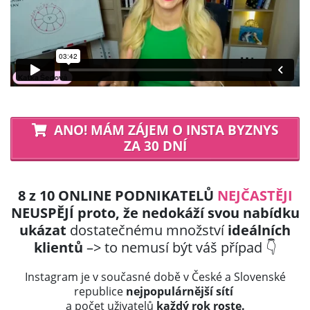
ANO! MÁM ZÁJEM O INSTA BYZNYS
ZA 30 DNÍ
8 z 10 ONLINE PODNIKATELŮ
NEJČASTĚJI
NEUSPĚJÍ proto, že nedokáží svou nabídku
ukázat
dostatečnému množství
ideálních
klientů
–>
to nemusí být váš případ 👇
Instagram je v současné době v České a Slovenské
republice
nejpopulárnější sítí
a počet uživatelů
každý rok roste.