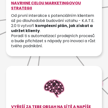
NAVRHNE CELOU MARKETINGOVOU
STRATEGII
Od první interakce s potenciálním klientem
až po dlouhodobé budování vztahu - K.A.T.E.
2.0 ti vytvoří
komplexní plán, jak získat a
udržet klienty
.
Poradí ti s automatizací prodejních procesů
a bude přicházet s nápady pro inovaci a růst
tvého podnikání.
VYŘEŠÍ ZA TEBE OBSAH NA SÍTĚ A NAPÍŠE