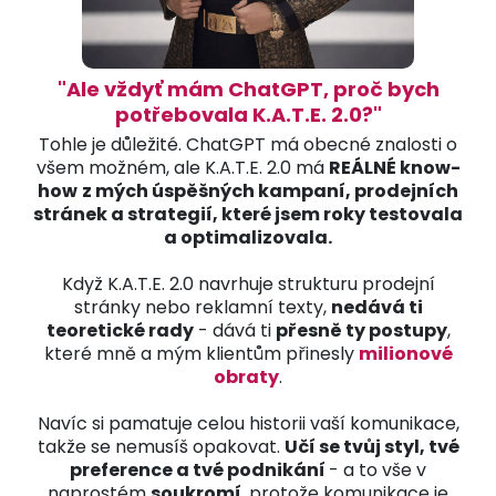
"Ale vždyť mám ChatGPT, proč bych
potřebovala K.A.T.E. 2.0?"
Tohle je důležité. ChatGPT má obecné znalosti o
všem možném, ale K.A.T.E. 2.0 má
REÁLNÉ know-
how
z mých úspěšných kampaní, prodejních
stránek a strategií, které jsem roky testovala
a optimalizovala.
Když K.A.T.E. 2.0 navrhuje strukturu prodejní
stránky nebo reklamní texty,
nedává ti
teoretické rady
- dává ti
přesně ty postupy
,
které mně a mým klientům přinesly
milionové
obraty
.
Navíc si pamatuje celou historii vaší komunikace,
takže se nemusíš opakovat.
Učí se tvůj styl, tvé
preference a tvé podnikání
- a to vše v
naprostém
soukromí
, protože komunikace je