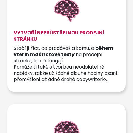
VYTVOŘÍ NEPRŮSTŘELNOU PRODEJNÍ
STRÁNKU
Stačí jí říct, co prodáváš a komu, a
během
vteřin máš hotové texty
na prodejní
stránku, které fungují.
Pomůže ti také s tvorbou neodolatelné
nabídky, takže už žádné dlouhé hodiny psaní,
přemýšlení až ádné drahé copywriterky.