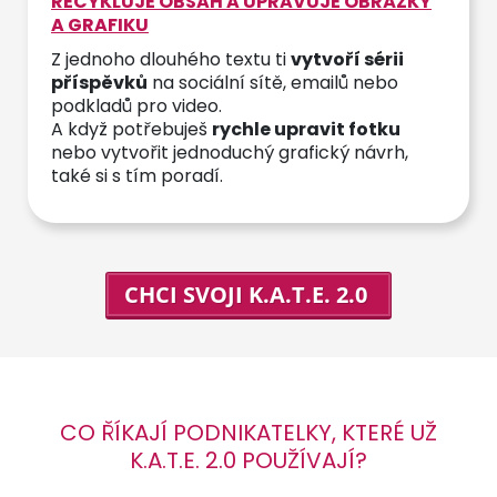
RECYKLUJE OBSAH A UPRAVUJE OBRÁZKY
A GRAFIKU
Z jednoho dlouhého textu ti
vytvoří sérii
příspěvků
na sociální sítě, emailů nebo
podkladů pro video.
A když potřebuješ
rychle upravit fotku
nebo vytvořit jednoduchý grafický návrh,
také si s tím poradí.
CHCI SVOJI K.A.T.E. 2.0
CO ŘÍKAJÍ PODNIKATELKY, KTERÉ UŽ
K.A.T.E. 2.0 POUŽÍVAJÍ?