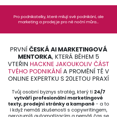
Pro podnikatelky, které milují své podnikání, ale
marketing a prodej je pro ně noční můra...
PRVNÍ
ČESKÁ AI MARKETINGOVÁ
MENTORKA
, KTERÁ BĚHEM 5
VTEŘIN
HACKNE JAKOUKOLIV ČÁST
TVÉHO PODNIKÁNÍ
A PROMĚNÍ TĚ V
ONLINE EXPERTKU S 20LETOU PRAXÍ
Tvůj osobní byznys stratég, který ti
24/7
vytváří profesionální marketingové
texty
, prodejní stránky a kampaně
- a to
i když nemáš zkušenosti s copywritingem,
nerozumíš automatizacím a nemáš čas se