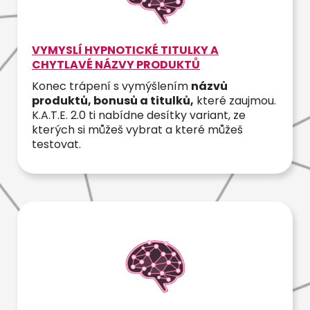
VYMYSLÍ HYPNOTICKÉ TITULKY A
CHYTLAVÉ NÁZVY PRODUKTŮ
Konec trápení s vymýšlením
názvů
produktů, bonusů a titulků,
které zaujmou.
K.A.T.E. 2.0 ti nabídne desítky variant, ze
kterých si můžeš vybrat a které můžeš
testovat.