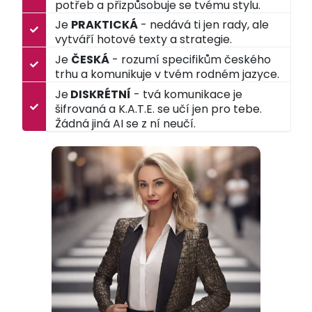
potřeb a přizpůsobuje se tvému stylu.
Je
PRAKTICKÁ
- nedává ti jen rady, ale
vytváří hotové texty a strategie.
Je
ČESKÁ
- rozumí specifikům českého
trhu a komunikuje v tvém rodném jazyce.
Je
DISKRÉTNÍ
- tvá komunikace je
šifrovaná a K.A.T.E. se učí jen pro tebe.
Žádná jiná AI se z ní neučí.