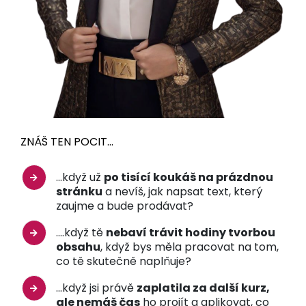
ZNÁŠ TEN POCIT...
...když už
po tisící koukáš na prázdnou
stránku
a nevíš, jak napsat text, který
zaujme a bude prodávat?
....když tě
nebaví trávit hodiny tvorbou
obsahu
, když bys měla pracovat na tom,
co tě skutečně naplňuje?
...když jsi právě
zaplatila za další kurz,
ale nemáš čas
ho projít a aplikovat, co