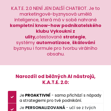
K.A.T.E. 2.0 NENÍ JEN DALŠÍ CHATBOT. Je to
marketingově-byznysová umělá
inteligence, která má v sobě nahrané
kompletní know-how podnikatelského
klubu Vykoukni z
ulity,
otestované
strategie
,
systémy
automatizace
,
škálování
byznysu i formule pro tvorbu virálního
obsahu.
Narozdíl od běžných AI nástrojů,
K.A.T.E. 2.0:
Je
PROAKTIVNÍ
- sama přichází s nápady
a strategiemi pro tvé podnikání.
Je
PERSONALIZOVANÁ
- učí se z tvých