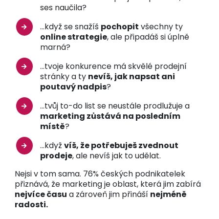
ses naučila?
...když se snažíš
pochopit
všechny ty
online strategie
, ale připadáš si úplně
marná?
...tvoje konkurence má skvělé prodejní
stránky a ty
nevíš, jak napsat ani
poutavý nadpis
?
...tvůj to-do list se neustále prodlužuje a
marketing zůstává na posledním
místě
?
...když
víš, že potřebuješ zvednout
prodeje
, ale nevíš jak to udělat.
Nejsi v tom sama. 76% českých podnikatelek
přiznává, že marketing je oblast, která jim zabírá
nejvíce času
a zároveň jim přináší
nejméně
radosti.