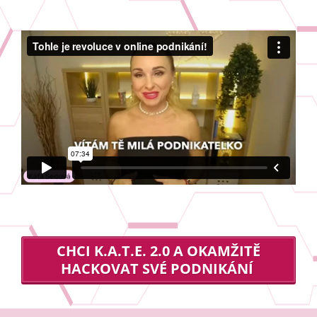
CHCI K.A.T.E. 2.0 A OKAMŽITĚ
HACKOVAT SVÉ PODNIKÁNÍ