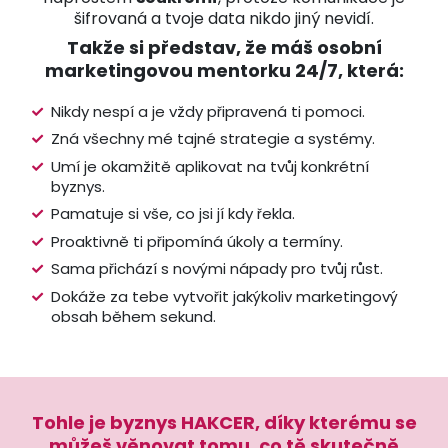
šifrovaná a tvoje data nikdo jiný nevidí.
Takže si představ, že máš osobní
marketingovou mentorku 24/7, která:
Nikdy nespí a je vždy připravená ti pomoci.
Zná všechny mé tajné strategie a systémy.
Umí je okamžitě aplikovat na tvůj konkrétní
byznys.
Pamatuje si vše, co jsi jí kdy řekla.
Proaktivně ti připomíná úkoly a termíny.
Sama přichází s novými nápady pro tvůj růst.
Dokáže za tebe vytvořit jakýkoliv marketingový
obsah během sekund.
Tohle je byznys HAKCER,
díky kterému se
můžeš věnovat tomu, co tě skutečně