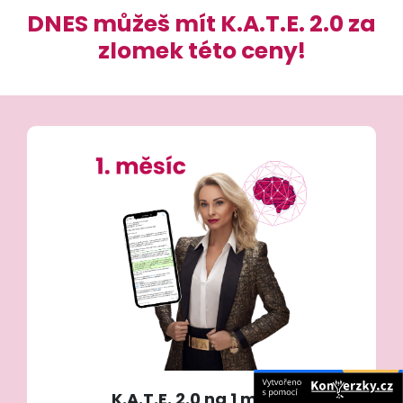
DNES můžeš mít K.A.T.E. 2.0 za
zlomek této ceny!
K.A.T.E. 2.0 na 1 měsíc