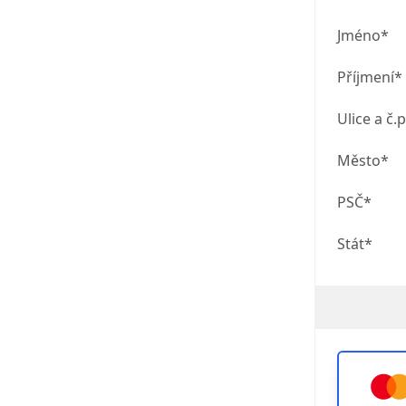
Jméno*
Příjmení*
Ulice a č.p
Město*
PSČ*
Stát*