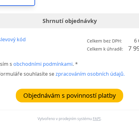
Shrnutí objednávky
levový kód
6 
Celkem bez DPH:
7 9
Celkem k úhradě:
sím s
obchodními podmínkami
. *
formuláře souhlasíte se
zpracováním osobních údajů.
Objednávám s povinností platby
Vytvořeno v prodejním systému
FAPI
.