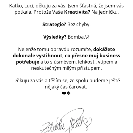
Katko, Luci, děkuju za vás. Jsem šťastná, že jsem vás
potkala. Protože Vaše
Kreativita?
Na jedničku.
Strategie?
Bez chyby.
Výsledky?
Bomba.
🚀
Nejenže tomu opravdu rozumíte,
dokážete
dokonale vystihnout, co přesne muj business
potřebuje
a to s úsměvem, lehkostí, vtipem a
neskutečným milým přístupem.
Děkuju za vás a těším se, ze spolu budeme ještě
nějaký čas čarovat.
❤️🍀