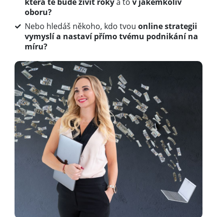
která tě
bude živit roky
a to
v jakémkoliv
oboru?
Nebo hledáš někoho, kdo tvou
online strategii
vymyslí a nastaví přímo tvému podnikání na
míru?