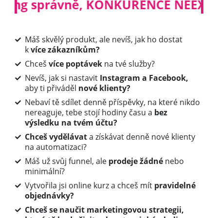
STUJE! Pokud děláš marketing s
Máš skvělý produkt, ale nevíš, jak ho dostat
k
více zákazníkům?
Chceš
více poptávek
na tvé služby?
Nevíš, jak si nastavit
Instagram a Facebook,
aby ti přiváděl
nové klienty?
Nebaví tě sdílet denně příspěvky, na které nikdo
nereaguje, tebe stojí hodiny času a
bez
výsledku na tvém účtu?
Chceš vydělávat
a získávat denně nové klienty
na automatizaci?
Máš už svůj funnel, ale
prodeje žádné
nebo
minimální?
Vytvořila jsi online kurz a chceš mít
pravidelné
objednávky?
Chceš se naučit marketingovou strategii,