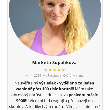
Markéta Supolíková
4. 11. 2024
· via Facebook · Ověřený klient
Neuvěřitelný
výsledek - vyděláno za jeden
webinář přes 100 tisíc korun
!!! Mám také
obrovský nárůst sledujících, za
poslední měsíc
9000!!!
Více mi teď reagují a přecházejí do
skupiny. A to díky tvým radám. Vím, jak s nimi teď