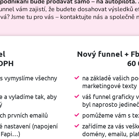
 podnikání bude prodávat samo – na autopilota.
funnel vám zajistí, že budete dosahovat výsledků
vá? Jsme tu pro vás – kontaktujte nás a společně
el
Nový funnel + F
 DPH
60 
ás vymyslíme všechny
na základě vašich p
marketingové texty
e a vyladíme tak, aby
váš funnel graficky 
ý
byl naprosto jedine
h prvních emailů
pomůžeme vám s tex
é nastavení (napojení
zařídíme za vás vešk
 Fapi…)
domény, emailu, pla