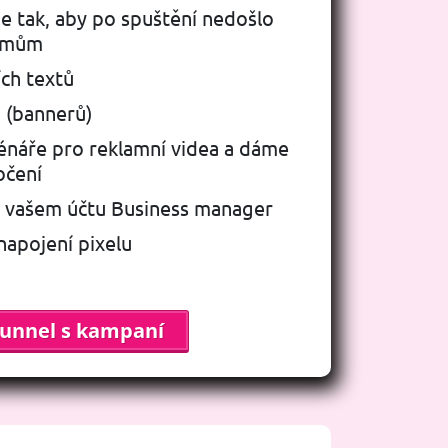
e tak, aby po spuštění nedošlo
lémům
ch textů
 (bannerů)
énáře pro reklamní videa a dáme
očení
 vašem účtu Business manager
napojení pixelu
funnel s kampaní