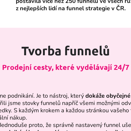
postavila více než 250 funnelů ve všech rů
z nejlepších lidí na funnel strategie v ČR.
Tvorba funnelů
Prodejní cesty, které vydělávají 24/7
 podnikání. Je to nástroj, který
dokáže obyčejné 
řili jsme stovky funnelů napříč všemi možnými odvě
sledky. S každým krokem a každou stránkou vašeh
ální nákup.
 Jednoduše proto, že správně nastavený funnel ušetř