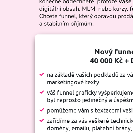
konečně oddechnete, protože
vaše
digitální obsah, MLM nebo kurzy, 
Chcete funnel, který opravdu prodá
a stabilním příjmům.
Nový funn
40 000 Kč +
na základě vašich podkladů za v
marketingové texty
váš funnel graficky vyšperkujem
byl naprosto jedinečný a úspěšn
pomůžeme vám s textacemi vašic
zařídíme za vás veškeré technick
domény, emailu, platební brány,