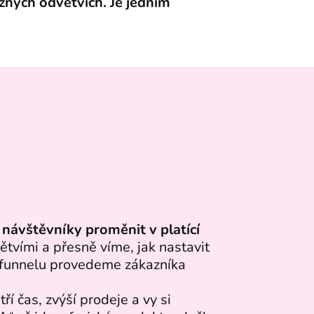
zných odvětvích. Je jedním
návštěvníky proměnit v platící
tvími a přesně víme, jak nastavit
o funnelu provedeme zákazníka
í čas, zvýší prodeje a vy si