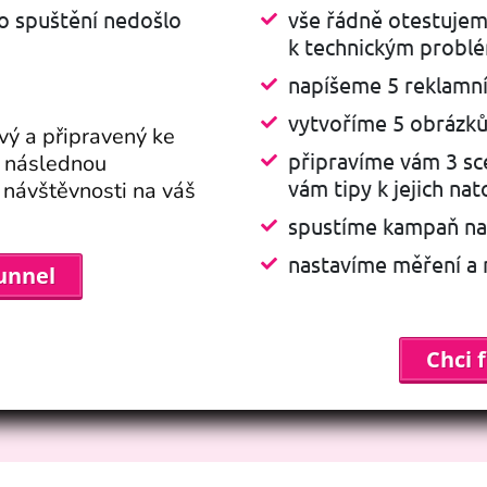
o spuštění nedošlo
vše řádně otestujem
k technickým prob
napíšeme 5 reklamní
vytvoříme 5 obrázků
ý a připravený ke
připravíme vám 3 sc
e následnou
vám tipy k jejich nat
návštěvnosti na váš
spustíme kampaň na
nastavíme měření a 
funnel
Chci 