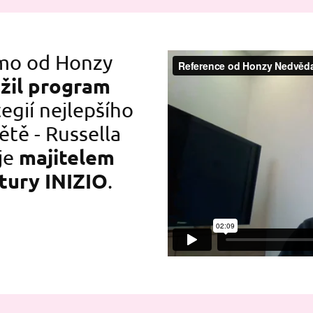
ímo od Honzy
žil program
egií nejlepšího
ětě - Russella
majitelem
je
tury INIZIO
.