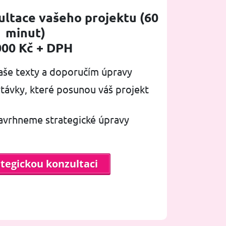
ultace vašeho projektu (60
minut)
000 Kč + DPH
aše texty a doporučím úpravy
ávky, které posunou váš projekt
navrhneme strategické úpravy
ategickou konzultaci