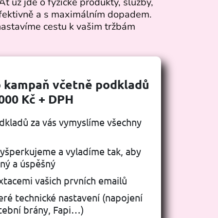
Ať už jde o fyzické produkty, služby,
 efektivně a s maximálním dopadem.
 nastavíme cestu k vašim tržbám
b kampaň včetně podkladů
000 Kč + DPH
odkladů za vás vymyslíme všechny
vyšperkujeme a vyladíme tak, aby
čný a úspěšný
tacemi vašich prvních emailů
eré technické nastavení (napojení
tební brány, Fapi…)