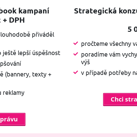
ebook kampaní
Strategická konz
c + DPH
5 
dlouhodobě přiváděl
pročteme všechny v
 ještě lepší úspěšnost
poradíme vám vychyt
výš
epšování
v případě potřeby 
 (bannery, texty +
u reklamy
Chci str
správu