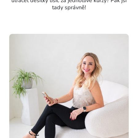
utrácet desítky tisíc za jednotlivé kurzy? Pak jsi
tady správně!